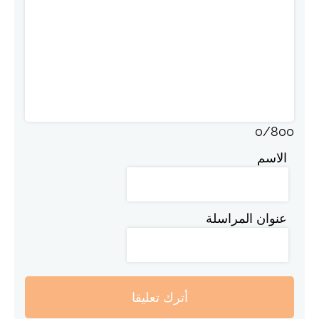
0
/
800
الاسم
عنوان المراسلة
أترك تعليقا