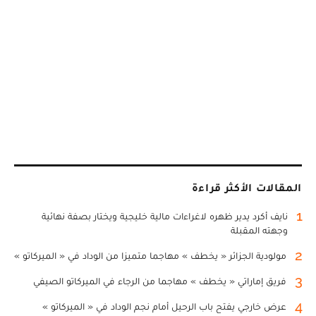
المقالات الأكثر قراءة
1
نايف أكرد يدير ظهره لاغراءات مالية خليجية ويختار بصفة نهائية
وجهته المقبلة
2
مولودية الجزائر « يخطف » مهاجما متميزا من الوداد في « الميركاتو »
3
فريق إماراتي « يخطف » مهاجما من الرجاء في الميركاتو الصيفي
4
عرض خارجي يفتح باب الرحيل أمام نجم الوداد في « الميركاتو »