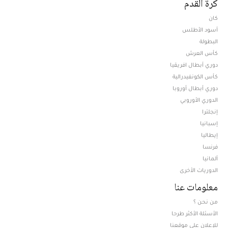
كرة القدم
كان
أسود الأطلس
البطولة
كأس العرش
دوري أبطال افريقيا
كأس الكونفيدرالية
دوري أبطال أوروبا
الدوري الأوروبي
إنجلترا
إسبانيا
إيطاليا
فرنسا
ألمانيا
الدوريات الأخرى
معلومات عنا
من نحن ؟
الأسئلة الأكثر طرحا
للإعلان على موقعنا