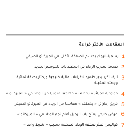
المقالات الأكثر قراءة
1
رسميا..الرجاء يحسم الصفقة الأغلى في الميركاتو الصيفي
2
صدمة لمدرب الرجاء في استعداداته للموسم الجديد
3
نايف أكرد يدير ظهره لاغراءات مالية خليجية ويختار بصفة نهائية
وجهته المقبلة
4
مولودية الجزائر « يخطف » مهاجما متميزا من الوداد في « الميركاتو »
5
فريق إماراتي « يخطف » مهاجما من الرجاء في الميركاتو الصيفي
6
عرض خارجي يفتح باب الرحيل أمام نجم الوداد في « الميركاتو »
7
كواليس تعثر صفقة الوداد الضخمة بسبب « شرط واحد »