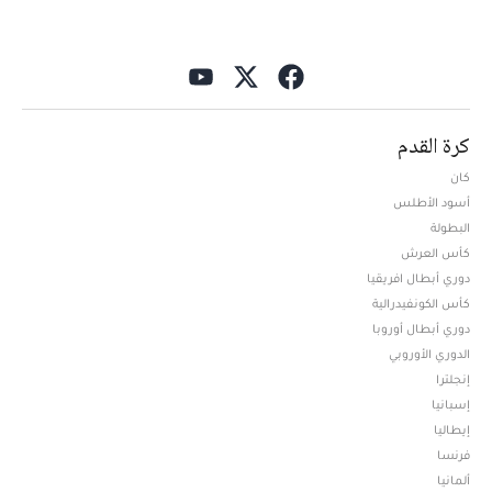
كرة القدم
كان
أسود الأطلس
البطولة
كأس العرش
دوري أبطال افريقيا
كأس الكونفيدرالية
دوري أبطال أوروبا
الدوري الأوروبي
إنجلترا
إسبانيا
إيطاليا
فرنسا
ألمانيا