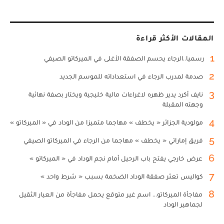
المقالات الأكثر قراءة
1
رسميا..الرجاء يحسم الصفقة الأغلى في الميركاتو الصيفي
2
صدمة لمدرب الرجاء في استعداداته للموسم الجديد
3
نايف أكرد يدير ظهره لاغراءات مالية خليجية ويختار بصفة نهائية
وجهته المقبلة
4
مولودية الجزائر « يخطف » مهاجما متميزا من الوداد في « الميركاتو »
5
فريق إماراتي « يخطف » مهاجما من الرجاء في الميركاتو الصيفي
6
عرض خارجي يفتح باب الرحيل أمام نجم الوداد في « الميركاتو »
7
كواليس تعثر صفقة الوداد الضخمة بسبب « شرط واحد »
8
مفاجأة الميركاتو... اسم غير متوقع يحمل مفاجأة من العيار الثقيل
لجماهير الوداد