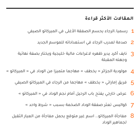
المقالات الأكثر قراءة
1
رسميا..الرجاء يحسم الصفقة الأغلى في الميركاتو الصيفي
2
صدمة لمدرب الرجاء في استعداداته للموسم الجديد
3
نايف أكرد يدير ظهره لاغراءات مالية خليجية ويختار بصفة نهائية
وجهته المقبلة
4
مولودية الجزائر « يخطف » مهاجما متميزا من الوداد في « الميركاتو »
5
فريق إماراتي « يخطف » مهاجما من الرجاء في الميركاتو الصيفي
6
عرض خارجي يفتح باب الرحيل أمام نجم الوداد في « الميركاتو »
7
كواليس تعثر صفقة الوداد الضخمة بسبب « شرط واحد »
8
مفاجأة الميركاتو... اسم غير متوقع يحمل مفاجأة من العيار الثقيل
لجماهير الوداد