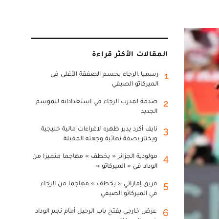
المقالات الأكثر قراءة
رسميا..الرجاء يحسم الصفقة الأغلى في
1
الميركاتو الصيفي
صدمة لمدرب الرجاء في استعداداته للموسم
2
الجديد
نايف أكرد يدير ظهره لاغراءات مالية خليجية
3
ويختار بصفة نهائية وجهته المقبلة
مولودية الجزائر « يخطف » مهاجما متميزا من
4
الوداد في « الميركاتو »
فريق إماراتي « يخطف » مهاجما من الرجاء
5
في الميركاتو الصيفي
عرض خارجي يفتح باب الرحيل أمام نجم الوداد
6