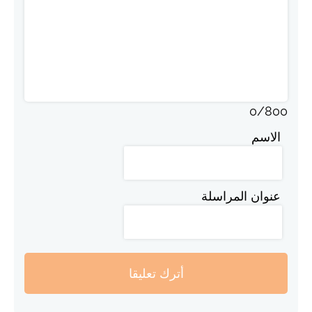
0
/
800
الاسم
عنوان المراسلة
أترك تعليقا