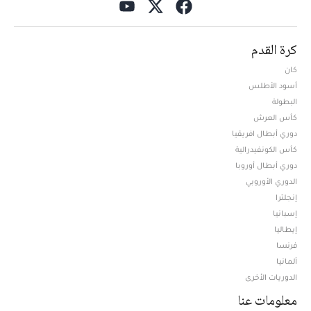
كرة القدم
كان
أسود الأطلس
البطولة
كأس العرش
دوري أبطال افريقيا
كأس الكونفيدرالية
دوري أبطال أوروبا
الدوري الأوروبي
إنجلترا
إسبانيا
إيطاليا
فرنسا
ألمانيا
الدوريات الأخرى
معلومات عنا