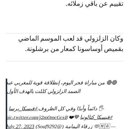
تقييم عن باقي زملائه.
وكان الزلزولي قد لعب الموسم الماضي
بقميص أوساسونا كمعار من برشلونة.
🔵🔴 من مباراة فجر اليوم، إنطلاقة قوية للمغربي عبد
الصمد الزلزولي كللت بالهدف الأول.
🖐️ دائماً وأبدًا وفي كل الظروف.
#فيسكا_برسا
،
#فيسكا_كتالونيا
💙❤️
pic.twitter.com/j2m0mcGcsB
— 🫶🇲🇦 زرقاء اليمامة (@Souf9292)
July 27, 2023