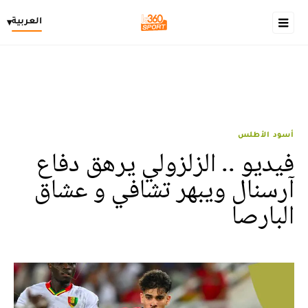
العربية
▾
أسود الأطلس
فيديو .. الزلزولي يرهق دفاع
آرسنال ويبهر تشافي و عشاق
البارصا