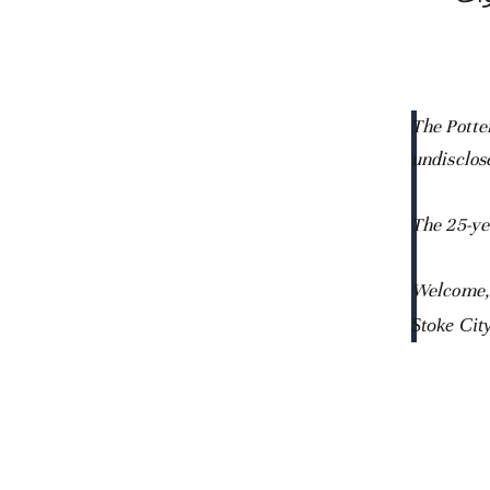
The Potte
undisclose
The 25-ye
Welcome