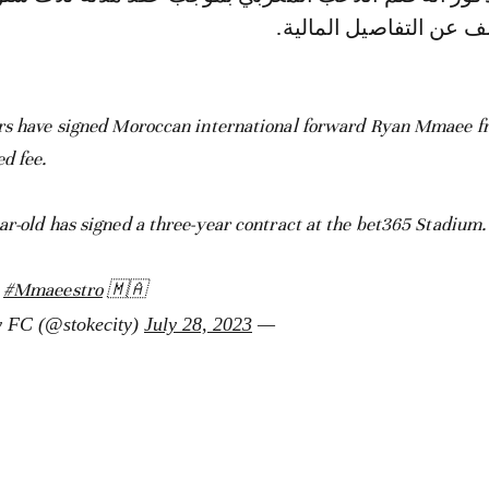
 عن التفاصيل المالية.
rs have signed Moroccan international forward Ryan Mmaee f
d fee.
ar-old has signed a three-year contract at the bet365 Stadium.
,
#Mmaeestro
🇲🇦
July 28, 2023
— Stoke City FC (@stokecity)