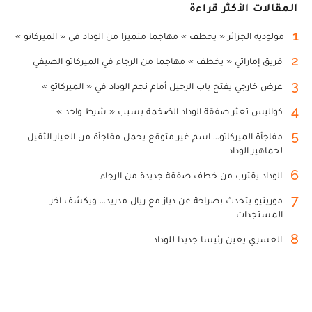
المقالات الأكثر قراءة
1
مولودية الجزائر « يخطف » مهاجما متميزا من الوداد في « الميركاتو »
2
فريق إماراتي « يخطف » مهاجما من الرجاء في الميركاتو الصيفي
3
عرض خارجي يفتح باب الرحيل أمام نجم الوداد في « الميركاتو »
4
كواليس تعثر صفقة الوداد الضخمة بسبب « شرط واحد »
5
مفاجأة الميركاتو... اسم غير متوقع يحمل مفاجأة من العيار الثقيل
لجماهير الوداد
6
الوداد يقترب من خطف صفقة جديدة من الرجاء
7
مورينيو يتحدث بصراحة عن دياز مع ريال مدريد... ويكشف آخر
المستجدات
8
العسري يعين رئيسا جديدا للوداد