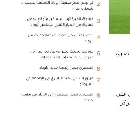
كواليس تعثر صفقة الوداد الضخمة بسبب «
2
شرط واحد »
مفاجأة الميركاتو... اسم غير متوقع يحمل
3
مفاجأة من العيار الثقيل لجماهير الوداد
الوداد يقترب من خطف صفقة جديدة من
4
الرجاء
مورينيو يتحدث بصراحة عن دياز مع ريال
5
نصيري
مدريد... ويكشف آخر المستجدات
العسري يعين رئيسا جديدا للوداد
6
فريق إسباني يعيد الزابيري إلى الواجهة في
7
الميركاتو
العسري يعيد السعيدي إلى الوداد في مهمة
8
جديدة
مركز