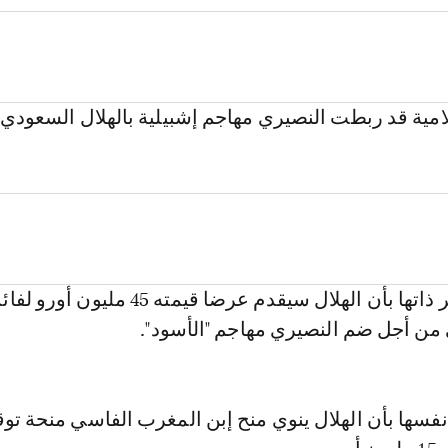
امية قد ربطت النصيري مهاجم إشبيلية بالهلال السعودي
وأوضحت التقارير ذاتها بأن الهلال سيقدم عرضا قيمته 45 مليون أور
 من أجل ضم النصيري مهاجم "الأسود".
فسها بأن الهلال ينوي منح إبن المغرب الفاسي منحة توق