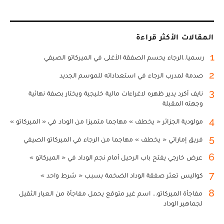
المقالات الأكثر قراءة
1
رسميا..الرجاء يحسم الصفقة الأغلى في الميركاتو الصيفي
2
صدمة لمدرب الرجاء في استعداداته للموسم الجديد
3
نايف أكرد يدير ظهره لاغراءات مالية خليجية ويختار بصفة نهائية
وجهته المقبلة
4
مولودية الجزائر « يخطف » مهاجما متميزا من الوداد في « الميركاتو »
5
فريق إماراتي « يخطف » مهاجما من الرجاء في الميركاتو الصيفي
6
عرض خارجي يفتح باب الرحيل أمام نجم الوداد في « الميركاتو »
7
كواليس تعثر صفقة الوداد الضخمة بسبب « شرط واحد »
8
مفاجأة الميركاتو... اسم غير متوقع يحمل مفاجأة من العيار الثقيل
لجماهير الوداد