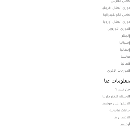
كأس العرش
دوري أبطال افريقيا
كأس الكونفيدرالية
دوري أبطال أوروبا
الدوري الأوروبي
إنجلترا
إسبانيا
إيطاليا
فرنسا
ألمانيا
الدوريات الأخرى
معلومات عنا
من نحن ؟
الأسئلة الأكثر طرحا
للإعلان على موقعنا
بيانات قانونية
للإتصال بنا
أرشيف