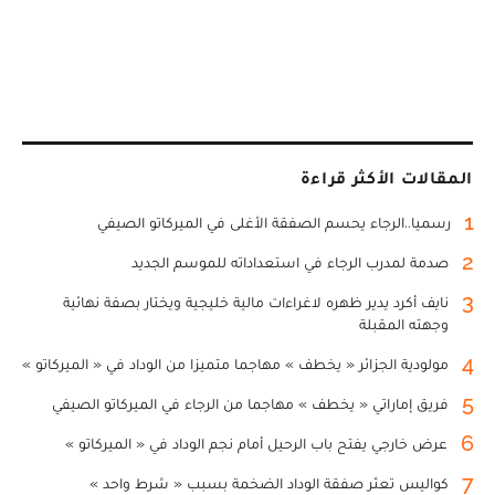
المقالات الأكثر قراءة
1
رسميا..الرجاء يحسم الصفقة الأغلى في الميركاتو الصيفي
2
صدمة لمدرب الرجاء في استعداداته للموسم الجديد
3
نايف أكرد يدير ظهره لاغراءات مالية خليجية ويختار بصفة نهائية
وجهته المقبلة
4
مولودية الجزائر « يخطف » مهاجما متميزا من الوداد في « الميركاتو »
5
فريق إماراتي « يخطف » مهاجما من الرجاء في الميركاتو الصيفي
6
عرض خارجي يفتح باب الرحيل أمام نجم الوداد في « الميركاتو »
7
كواليس تعثر صفقة الوداد الضخمة بسبب « شرط واحد »