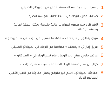
1
رسميا..الرجاء يحسم الصفقة الأغلى في الميركاتو الصيفي
2
صدمة لمدرب الرجاء في استعداداته للموسم الجديد
3
نايف أكرد يدير ظهره لاغراءات مالية خليجية ويختار بصفة نهائية
وجهته المقبلة
4
مولودية الجزائر « يخطف » مهاجما متميزا من الوداد في « الميركاتو »
5
فريق إماراتي « يخطف » مهاجما من الرجاء في الميركاتو الصيفي
6
عرض خارجي يفتح باب الرحيل أمام نجم الوداد في « الميركاتو »
7
كواليس تعثر صفقة الوداد الضخمة بسبب « شرط واحد »
8
مفاجأة الميركاتو... اسم غير متوقع يحمل مفاجأة من العيار الثقيل
لجماهير الوداد