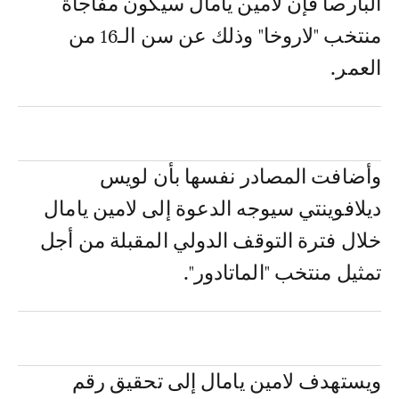
البارصا فإن لامين يامال سيكون مفاجأة
منتخب "لاروخا" وذلك عن سن الـ16 من
العمر.
وأضافت المصادر نفسها بأن لويس
ديلافوينتي سيوجه الدعوة إلى لامين يامال
خلال فترة التوقف الدولي المقبلة من أجل
تمثيل منتخب "الماتادور".
ويستهدف لامين يامال إلى تحقيق رقم