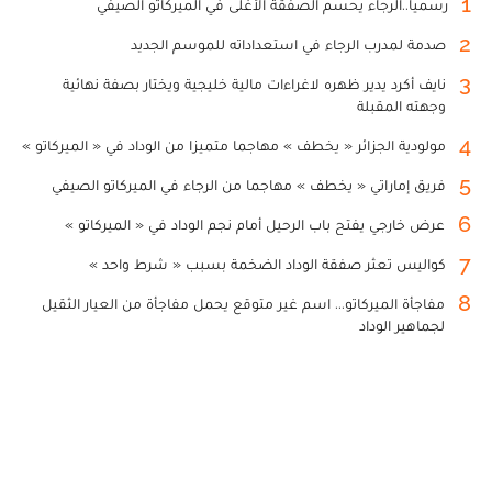
1
رسميا..الرجاء يحسم الصفقة الأغلى في الميركاتو الصيفي
2
صدمة لمدرب الرجاء في استعداداته للموسم الجديد
3
نايف أكرد يدير ظهره لاغراءات مالية خليجية ويختار بصفة نهائية
وجهته المقبلة
4
مولودية الجزائر « يخطف » مهاجما متميزا من الوداد في « الميركاتو »
5
فريق إماراتي « يخطف » مهاجما من الرجاء في الميركاتو الصيفي
6
عرض خارجي يفتح باب الرحيل أمام نجم الوداد في « الميركاتو »
7
كواليس تعثر صفقة الوداد الضخمة بسبب « شرط واحد »
8
مفاجأة الميركاتو... اسم غير متوقع يحمل مفاجأة من العيار الثقيل
لجماهير الوداد