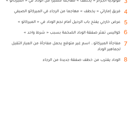
3
مولودية الجزائر « يخطف » مهاجما متميزا من الوداد في « الميركاتو »
4
فريق إماراتي « يخطف » مهاجما من الرجاء في الميركاتو الصيفي
5
عرض خارجي يفتح باب الرحيل أمام نجم الوداد في « الميركاتو »
6
كواليس تعثر صفقة الوداد الضخمة بسبب « شرط واحد »
7
مفاجأة الميركاتو... اسم غير متوقع يحمل مفاجأة من العيار الثقيل
لجماهير الوداد
8
الوداد يقترب من خطف صفقة جديدة من الرجاء