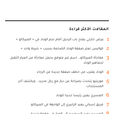
المقالات الأكثر قراءة
1
عرض خارجي يفتح باب الرحيل أمام نجم الوداد في « الميركاتو »
2
كواليس تعثر صفقة الوداد الضخمة بسبب « شرط واحد »
3
مفاجأة الميركاتو... اسم غير متوقع يحمل مفاجأة من العيار الثقيل
لجماهير الوداد
4
الوداد يقترب من خطف صفقة جديدة من الرجاء
5
مورينيو يتحدث بصراحة عن دياز مع ريال مدريد... ويكشف آخر
المستجدات
6
العسري يعين رئيسا جديدا للوداد
7
فريق إسباني يعيد الزابيري إلى الواجهة في الميركاتو
8
العسري يعيد السعيدي إلى الوداد في مهمة جديدة