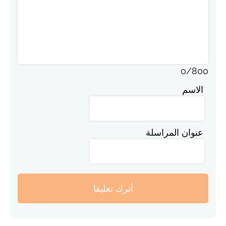
0
/
800
الاسم
عنوان المراسلة
أترك تعليقا