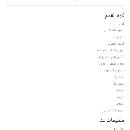
كرة القدم
كان
أسود الأطلس
البطولة
كأس العرش
دوري أبطال افريقيا
كأس الكونفيدرالية
دوري أبطال أوروبا
الدوري الأوروبي
إنجلترا
إسبانيا
إيطاليا
فرنسا
ألمانيا
الدوريات الأخرى
معلومات عنا
من نحن ؟