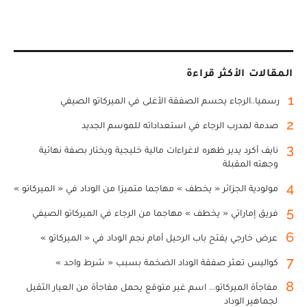
المقالات الأكثر قراءة
1
رسميا..الرجاء يحسم الصفقة الأغلى في الميركاتو الصيفي
2
صدمة لمدرب الرجاء في استعداداته للموسم الجديد
3
نايف أكرد يدير ظهره لاغراءات مالية خليجية ويختار بصفة نهائية
وجهته المقبلة
4
مولودية الجزائر « يخطف » مهاجما متميزا من الوداد في « الميركاتو »
5
فريق إماراتي « يخطف » مهاجما من الرجاء في الميركاتو الصيفي
6
عرض خارجي يفتح باب الرحيل أمام نجم الوداد في « الميركاتو »
7
كواليس تعثر صفقة الوداد الضخمة بسبب « شرط واحد »
8
مفاجأة الميركاتو... اسم غير متوقع يحمل مفاجأة من العيار الثقيل
لجماهير الوداد