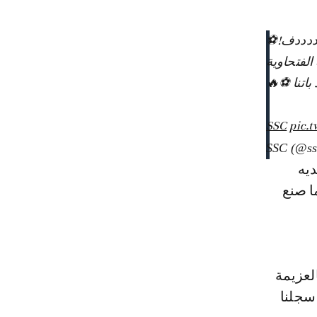
ددددف!⚽
الفتحاوية
باتنا ⚽🔥
pic.
ديه
ا صنع
بالعزيمة
سجلنا