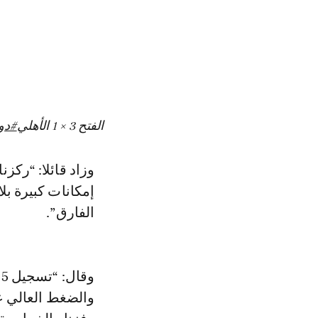
الفتح 3 × 1 الأهلي
#دو
وزاد قائلا: “ركز
إمكانات كبيرة بل
الفارق”.
و
والضغط العالي ع