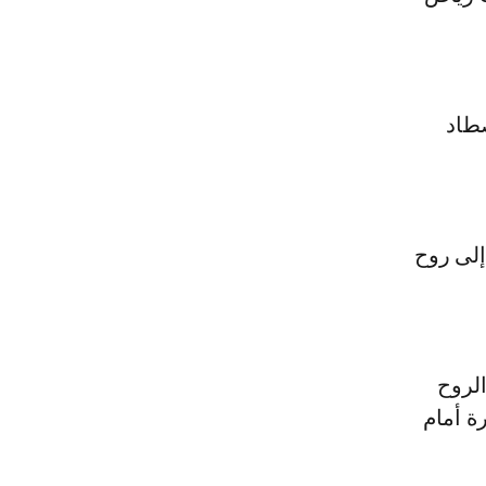
صطاد
 إلى روح
على الروح
رة أمام