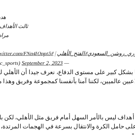
هد
ثالث الأهداف 
مراد 
ري_روشن_السعودي
#الفتح_الأهلي
|
#SSC
twitter.com/FNn4IOnpt5
September 2, 2023
— SSC (@ssc_sports)
نا بشكل كبير على مستوى الدفاع، نعرف جيدا أن الأهلي ل
اعبين عالميين، لكننا آمنا بأنفسنا كمجموعة وفريق وهذا م
قال: “تسجيل 5 أهداف ليس بالأمر السهل أمام فريق مثل الأهلي، لكن 
لى حامل الكرة والانتقال بسرعة في الهجمات المرتدة، 