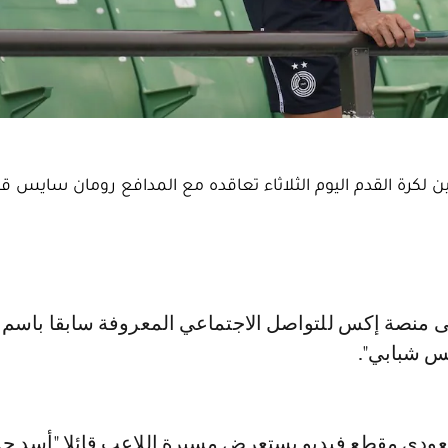
كرة القدم اليوم الثلاثاء تعاقده مع المدافع رومان سايس قا
لس شبابي".
عودي مقطع فيديو يستعرض مسيرة اللاعب قائلا "أسد جد