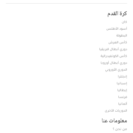
كرة القدم
كان
أسود الأطلس
البطولة
كأس العرش
دوري أبطال افريقيا
كأس الكونفيدرالية
دوري أبطال أوروبا
الدوري الأوروبي
إنجلترا
إسبانيا
إيطاليا
فرنسا
ألمانيا
الدوريات الأخرى
معلومات عنا
من نحن ؟