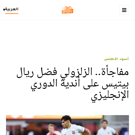
العربية
▾
أسود الأطلس
مفاجأة.. الزلزولي فضل ريال
بيتيس على أندية الدوري
الإنجليزي