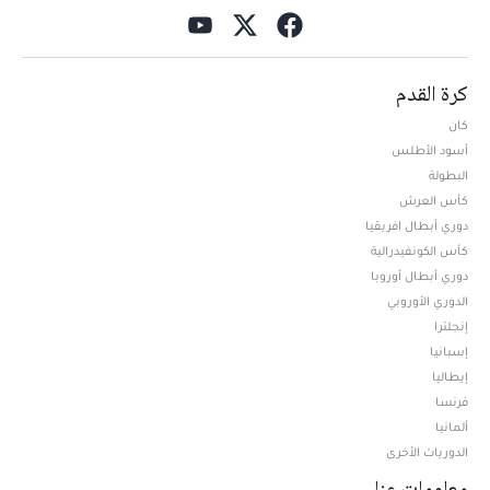
كرة القدم
كان
أسود الأطلس
البطولة
كأس العرش
دوري أبطال افريقيا
كأس الكونفيدرالية
دوري أبطال أوروبا
الدوري الأوروبي
إنجلترا
إسبانيا
إيطاليا
فرنسا
ألمانيا
الدوريات الأخرى
معلومات عنا