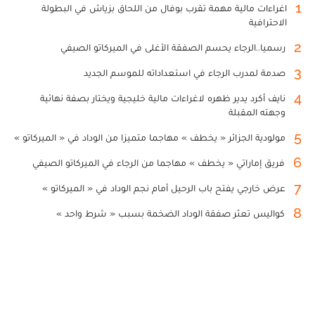
1
اغراءات مالية مهمة تقرب بوفال من اللحاق بزياش في البطولة
الاحترافية
2
رسميا..الرجاء يحسم الصفقة الأغلى في الميركاتو الصيفي
3
صدمة لمدرب الرجاء في استعداداته للموسم الجديد
4
نايف أكرد يدير ظهره لاغراءات مالية خليجية ويختار بصفة نهائية
وجهته المقبلة
5
مولودية الجزائر « يخطف » مهاجما متميزا من الوداد في « الميركاتو »
6
فريق إماراتي « يخطف » مهاجما من الرجاء في الميركاتو الصيفي
7
عرض خارجي يفتح باب الرحيل أمام نجم الوداد في « الميركاتو »
8
كواليس تعثر صفقة الوداد الضخمة بسبب « شرط واحد »