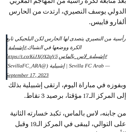
بعد متابعة لكرة رأسية من المهاجم المغربي
الدولي يوسف النصيري، ارتدت من الحارس
ألفارو فاييس.
رأسية من النصيري يتصدى لها الحارس لكن البلجيكي تابع
الكرة ووضعها في الشباك.
#إشبيلية
|
#إشبيلية_لاس_بالماس
https://t.co/KiJXQX2qV5
— Sevilla FC Arab | إشبيلية (@SevillaFC_ARA)
September 17, 2023
وبفوزه في مباراة اليوم، ارتقى إشبيلية بذلك
إلى المركز الـ17 مؤقتا، برصيد 3 نقاط.
من جابنه، لاس بالماس، تكبد خسارته الثانية
على التوالي، ليبقى في المركز الـ19 وقبل