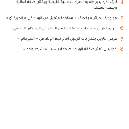
4
نايف أكرد يدير ظهره لاغراءات مالية خليجية ويختار بصفة نهائية
وجهته المقبلة
5
مولودية الجزائر « يخطف » مهاجما متميزا من الوداد في « الميركاتو »
6
فريق إماراتي « يخطف » مهاجما من الرجاء في الميركاتو الصيفي
7
عرض خارجي يفتح باب الرحيل أمام نجم الوداد في « الميركاتو »
8
كواليس تعثر صفقة الوداد الضخمة بسبب « شرط واحد »