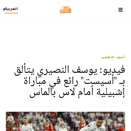
العربية
▾
أسود الأطلس
فيديو: يوسف النصيري يتألق
بـ "أسيست" رائع في مباراة
إشبيلية أمام لاس بالماس