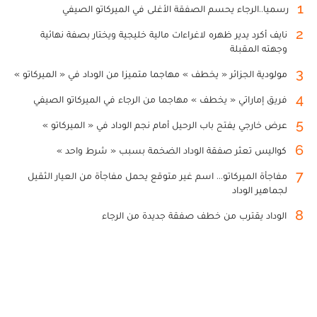
1
رسميا..الرجاء يحسم الصفقة الأغلى في الميركاتو الصيفي
2
نايف أكرد يدير ظهره لاغراءات مالية خليجية ويختار بصفة نهائية
وجهته المقبلة
3
مولودية الجزائر « يخطف » مهاجما متميزا من الوداد في « الميركاتو »
4
فريق إماراتي « يخطف » مهاجما من الرجاء في الميركاتو الصيفي
5
عرض خارجي يفتح باب الرحيل أمام نجم الوداد في « الميركاتو »
6
كواليس تعثر صفقة الوداد الضخمة بسبب « شرط واحد »
7
مفاجأة الميركاتو... اسم غير متوقع يحمل مفاجأة من العيار الثقيل
لجماهير الوداد
8
الوداد يقترب من خطف صفقة جديدة من الرجاء