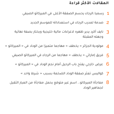
المقالات الأكثر قراءة
1
رسميا..الرجاء يحسم الصفقة الأغلى في الميركاتو الصيفي
2
صدمة لمدرب الرجاء في استعداداته للموسم الجديد
3
نايف أكرد يدير ظهره لاغراءات مالية خليجية ويختار بصفة نهائية
وجهته المقبلة
4
مولودية الجزائر « يخطف » مهاجما متميزا من الوداد في « الميركاتو »
5
فريق إماراتي « يخطف » مهاجما من الرجاء في الميركاتو الصيفي
6
عرض خارجي يفتح باب الرحيل أمام نجم الوداد في « الميركاتو »
7
كواليس تعثر صفقة الوداد الضخمة بسبب « شرط واحد »
8
مفاجأة الميركاتو... اسم غير متوقع يحمل مفاجأة من العيار الثقيل
لجماهير الوداد