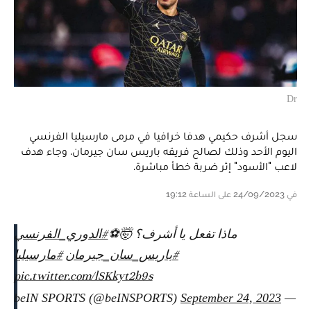
Dr
سجل أشرف حكيمي هدفا خرافيا في مرمى مارسيليا الفرنسي
اليوم الأحد وذلك لصالح فريقه باريس سان جيرمان. وجاء هدف
لاعب "الأسود" إثر ضربة خطأ مباشرة.
في 24/09/2023 على الساعة 19:12
ماذا تفعل يا أشرف؟ 🤯⚽️
#الدوري_الفرنسي
#باريس_سان_جيرمان
#مارسيليا
pic.twitter.com/lSKkyt2b9s
September 24, 2023
— beIN SPORTS (@beINSPORTS)