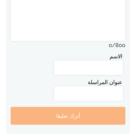
0
/
800
الاسم
عنوان المراسلة
أترك تعليقا