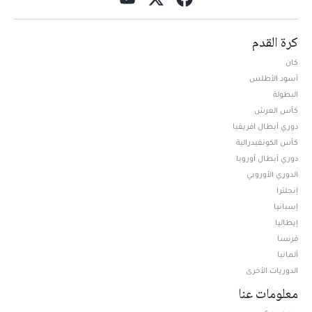
كرة القدم
كان
أسود الأطلس
البطولة
كأس العرش
دوري أبطال افريقيا
كأس الكونفيدرالية
دوري أبطال أوروبا
الدوري الأوروبي
إنجلترا
إسبانيا
إيطاليا
فرنسا
ألمانيا
الدوريات الأخرى
معلومات عنا