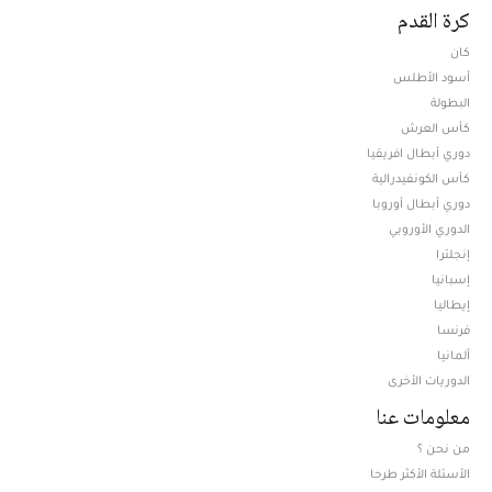
كرة القدم
كان
أسود الأطلس
البطولة
كأس العرش
دوري أبطال افريقيا
كأس الكونفيدرالية
دوري أبطال أوروبا
الدوري الأوروبي
إنجلترا
إسبانيا
إيطاليا
فرنسا
ألمانيا
الدوريات الأخرى
معلومات عنا
من نحن ؟
الأسئلة الأكثر طرحا