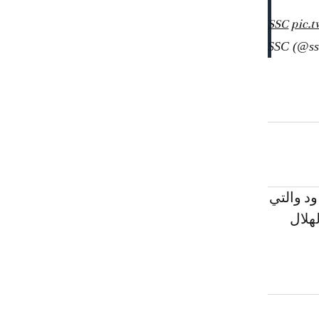
pic.
ود والتي
هلال