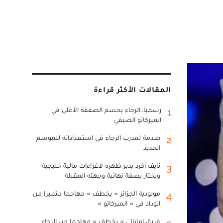
المقالات الأكثر قراءة
رسميا..الرجاء يحسم الصفقة الأغلى في
1
الميركاتو الصيفي
صدمة لمدرب الرجاء في استعداداته للموسم
2
الجديد
نايف أكرد يدير ظهره لاغراءات مالية خليجية
3
ويختار بصفة نهائية وجهته المقبلة
مولودية الجزائر « يخطف » مهاجما متميزا من
4
الوداد في « الميركاتو »
فريق إماراتي « يخطف » مهاجما من الرجاء