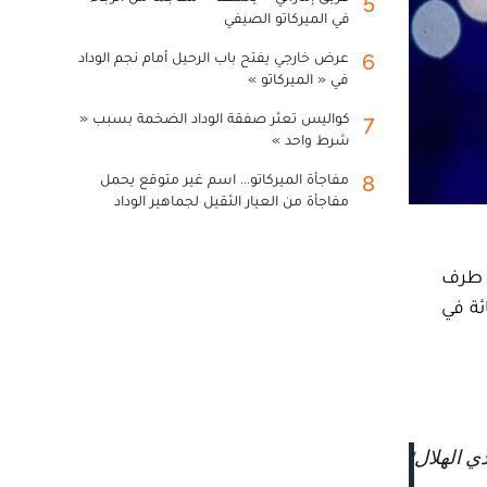
5
في الميركاتو الصيفي
عرض خارجي يفتح باب الرحيل أمام نجم الوداد
6
في « الميركاتو »
كواليس تعثر صفقة الوداد الضخمة بسبب «
7
شرط واحد »
مفاجأة الميركاتو... اسم غير متوقع يحمل
8
مفاجأة من العيار الثقيل لجماهير الوداد
ن طرف
لمتلعق بالجماهير والذي تمثل نسبته 25 في المائة في
ي الهلال"