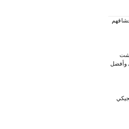
عشاقهم
رجالية، فسيتم أخذ الفترة ما بين 19 دجنبر و20 غشت
ى وأفضل
جيكي