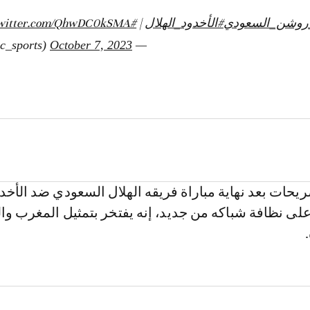
روشن_السعودي
#الأخدود_الهلال
|
#SSC
twitter.com/QhwDC0kSMA
October 7, 2023
— SSC (@ssc_sports)
يحات بعد نهاية مباراة فريقه الهلال السعودي ضد الأخد
لى نظافة شباكه من جديد، إنه يفتخر بتمثيل المغرب وال
.