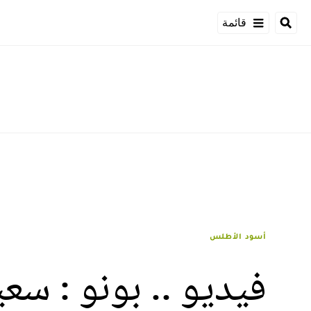
قائمة
أسود الأطلس
فيديو .. بونو : سع