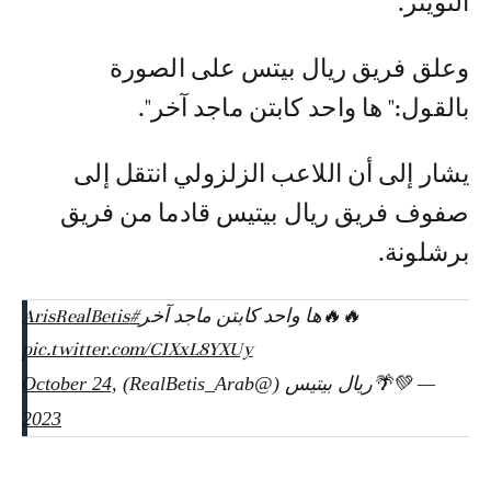
التويتر.
وعلق فريق ريال بيتس على الصورة
بالقول:" ها واحد كابتن ماجد آخر".
يشار إلى أن اللاعب الزلزولي انتقل إلى
صفوف فريق ريال بيتيس قادما من فريق
برشلونة.
🔥🔥ها واحد كابتن ماجد آخر
#ArisRealBetis
pic.twitter.com/CIXxL8YXUy
— 💚🌴ريال بيتيس (@RealBetis_Arab)
October 24,
2023