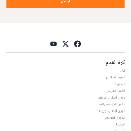
أرسل
كرة القدم
كان
أسود الأطلس
البطولة
كأس العرش
دوري أبطال افريقيا
كأس الكونفيدرالية
دوري أبطال أوروبا
الدوري الأوروبي
إنجلترا
إسبانيا