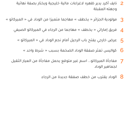
2
نايف أكرد يدير ظهره لاغراءات مالية خليجية ويختار بصفة نهائية
وجهته المقبلة
3
مولودية الجزائر « يخطف » مهاجما متميزا من الوداد في « الميركاتو »
4
فريق إماراتي « يخطف » مهاجما من الرجاء في الميركاتو الصيفي
5
عرض خارجي يفتح باب الرحيل أمام نجم الوداد في « الميركاتو »
6
كواليس تعثر صفقة الوداد الضخمة بسبب « شرط واحد »
7
مفاجأة الميركاتو... اسم غير متوقع يحمل مفاجأة من العيار الثقيل
لجماهير الوداد
8
الوداد يقترب من خطف صفقة جديدة من الرجاء