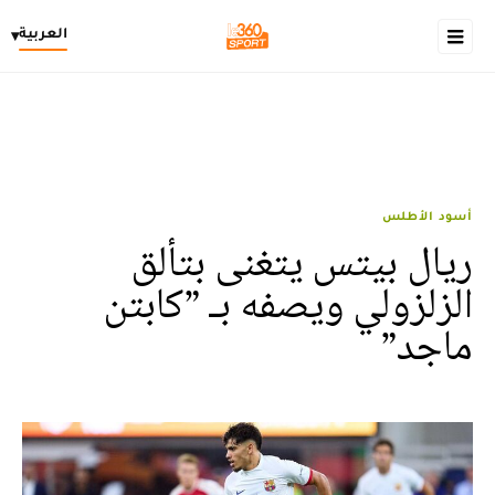
العربية
▾
أسود الأطلس
ريال بيتس يتغنى بتألق
الزلزولي ويصفه بـ ”كابتن
ماجد”