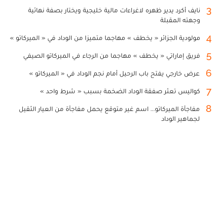
3
نايف أكرد يدير ظهره لاغراءات مالية خليجية ويختار بصفة نهائية
وجهته المقبلة
4
مولودية الجزائر « يخطف » مهاجما متميزا من الوداد في « الميركاتو »
5
فريق إماراتي « يخطف » مهاجما من الرجاء في الميركاتو الصيفي
6
عرض خارجي يفتح باب الرحيل أمام نجم الوداد في « الميركاتو »
7
كواليس تعثر صفقة الوداد الضخمة بسبب « شرط واحد »
8
مفاجأة الميركاتو... اسم غير متوقع يحمل مفاجأة من العيار الثقيل
لجماهير الوداد