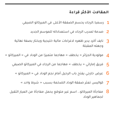
المقالات الأكثر قراءة
1
رسميا..الرجاء يحسم الصفقة الأغلى في الميركاتو الصيفي
2
صدمة لمدرب الرجاء في استعداداته للموسم الجديد
3
نايف أكرد يدير ظهره لاغراءات مالية خليجية ويختار بصفة نهائية
وجهته المقبلة
4
مولودية الجزائر « يخطف » مهاجما متميزا من الوداد في « الميركاتو »
5
فريق إماراتي « يخطف » مهاجما من الرجاء في الميركاتو الصيفي
6
عرض خارجي يفتح باب الرحيل أمام نجم الوداد في « الميركاتو »
7
كواليس تعثر صفقة الوداد الضخمة بسبب « شرط واحد »
8
مفاجأة الميركاتو... اسم غير متوقع يحمل مفاجأة من العيار الثقيل
لجماهير الوداد