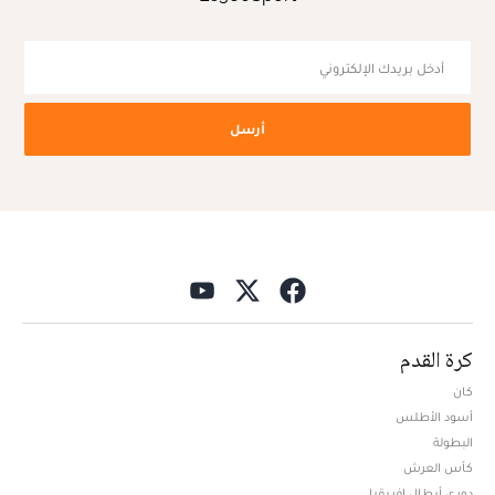
أرسل
كرة القدم
كان
أسود الأطلس
البطولة
كأس العرش
دوري أبطال افريقيا