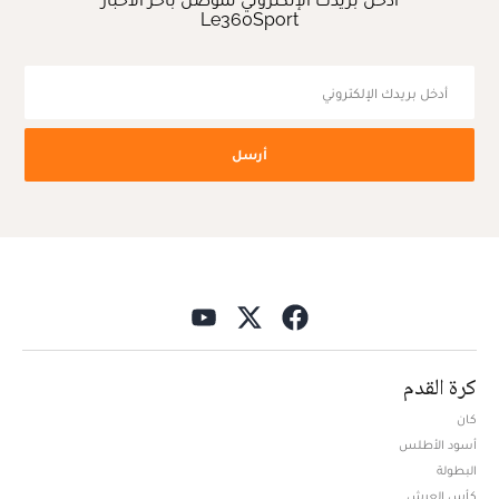
Le360Sport
أرسل
كرة القدم
كان
أسود الأطلس
البطولة
كأس العرش