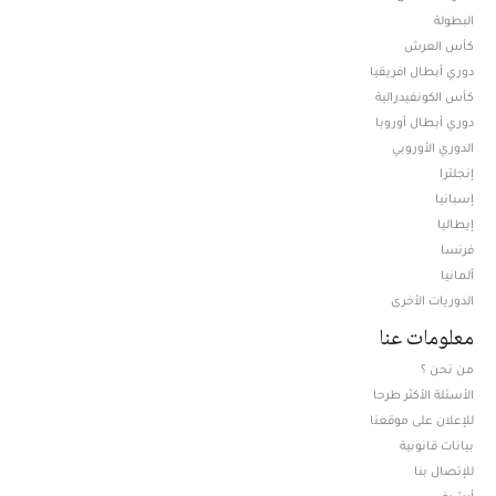
البطولة
كأس العرش
دوري أبطال افريقيا
كأس الكونفيدرالية
دوري أبطال أوروبا
الدوري الأوروبي
إنجلترا
إسبانيا
إيطاليا
فرنسا
ألمانيا
الدوريات الأخرى
معلومات عنا
من نحن ؟
الأسئلة الأكثر طرحا
للإعلان على موقعنا
بيانات قانونية
للإتصال بنا
أرشيف