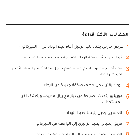
المقالات الأكثر قراءة
1
عرض خارجي يفتح باب الرحيل أمام نجم الوداد في « الميركاتو »
2
كواليس تعثر صفقة الوداد الضخمة بسبب « شرط واحد »
3
مفاجأة الميركاتو... اسم غير متوقع يحمل مفاجأة من العيار الثقيل
لجماهير الوداد
4
الوداد يقترب من خطف صفقة جديدة من الرجاء
5
مورينيو يتحدث بصراحة عن دياز مع ريال مدريد... ويكشف آخر
المستجدات
6
العسري يعين رئيسا جديدا للوداد
7
فريق إسباني يعيد الزابيري إلى الواجهة في الميركاتو
8
العسري يعيد السعيدي إلى الوداد في مهمة جديدة