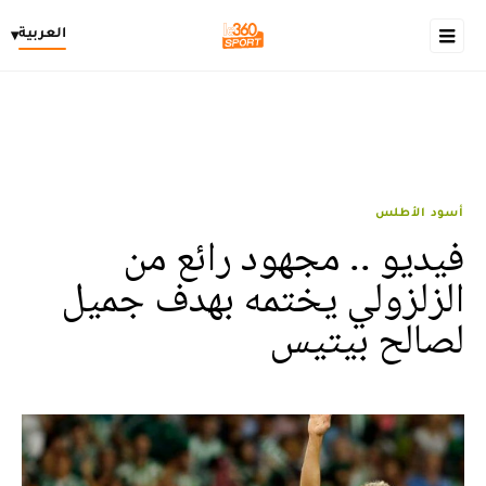
العربية
▾
أسود الأطلس
فيديو .. مجهود رائع من
الزلزولي يختمه بهدف جميل
لصالح بيتيس