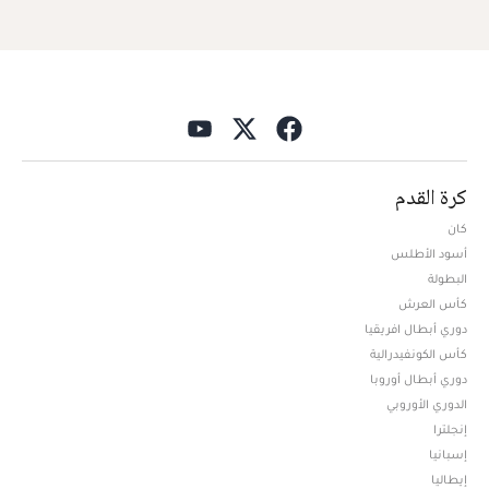
كرة القدم
كان
أسود الأطلس
البطولة
كأس العرش
دوري أبطال افريقيا
كأس الكونفيدرالية
دوري أبطال أوروبا
الدوري الأوروبي
إنجلترا
إسبانيا
إيطاليا