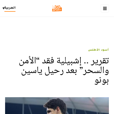
العربية
▾
أسود الأطلس
تقرير .. إشبيلية فقد “الأمن
والسحر” بعد رحيل ياسين
بونو