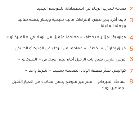
2
صدمة لمدرب الرجاء في استعداداته للموسم الجديد
3
نايف أكرد يدير ظهره لاغراءات مالية خليجية ويختار بصفة نهائية
وجهته المقبلة
4
مولودية الجزائر « يخطف » مهاجما متميزا من الوداد في « الميركاتو »
5
فريق إماراتي « يخطف » مهاجما من الرجاء في الميركاتو الصيفي
6
عرض خارجي يفتح باب الرحيل أمام نجم الوداد في « الميركاتو »
7
كواليس تعثر صفقة الوداد الضخمة بسبب « شرط واحد »
8
مفاجأة الميركاتو... اسم غير متوقع يحمل مفاجأة من العيار الثقيل
لجماهير الوداد