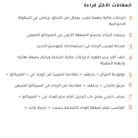
المقالات الأكثر قراءة
1
اغراءات مالية مهمة تقرب بوفال من اللحاق بزياش في البطولة
الاحترافية
2
رسميا..الرجاء يحسم الصفقة الأغلى في الميركاتو الصيفي
3
صدمة لمدرب الرجاء في استعداداته للموسم الجديد
4
نايف أكرد يدير ظهره لاغراءات مالية خليجية ويختار بصفة نهائية
وجهته المقبلة
5
مولودية الجزائر « يخطف » مهاجما متميزا من الوداد في « الميركاتو »
6
فريق إماراتي « يخطف » مهاجما من الرجاء في الميركاتو الصيفي
7
عرض خارجي يفتح باب الرحيل أمام نجم الوداد في « الميركاتو »
8
كواليس تعثر صفقة الوداد الضخمة بسبب « شرط واحد »