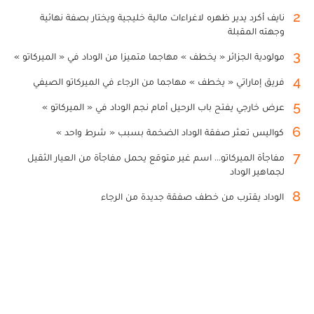
2
نايف أكرد يدير ظهره لاغراءات مالية خليجية ويختار بصفة نهائية
وجهته المقبلة
3
مولودية الجزائر « يخطف » مهاجما متميزا من الوداد في « الميركاتو »
4
فريق إماراتي « يخطف » مهاجما من الرجاء في الميركاتو الصيفي
5
عرض خارجي يفتح باب الرحيل أمام نجم الوداد في « الميركاتو »
6
كواليس تعثر صفقة الوداد الضخمة بسبب « شرط واحد »
7
مفاجأة الميركاتو... اسم غير متوقع يحمل مفاجأة من العيار الثقيل
لجماهير الوداد
8
الوداد يقترب من خطف صفقة جديدة من الرجاء