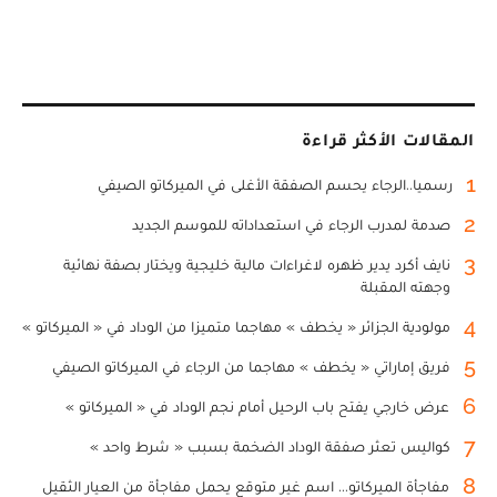
المقالات الأكثر قراءة
1
رسميا..الرجاء يحسم الصفقة الأغلى في الميركاتو الصيفي
2
صدمة لمدرب الرجاء في استعداداته للموسم الجديد
3
نايف أكرد يدير ظهره لاغراءات مالية خليجية ويختار بصفة نهائية
وجهته المقبلة
4
مولودية الجزائر « يخطف » مهاجما متميزا من الوداد في « الميركاتو »
5
فريق إماراتي « يخطف » مهاجما من الرجاء في الميركاتو الصيفي
6
عرض خارجي يفتح باب الرحيل أمام نجم الوداد في « الميركاتو »
7
كواليس تعثر صفقة الوداد الضخمة بسبب « شرط واحد »
8
مفاجأة الميركاتو... اسم غير متوقع يحمل مفاجأة من العيار الثقيل