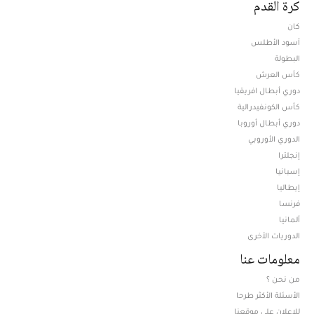
كرة القدم
كان
أسود الأطلس
البطولة
كأس العرش
دوري أبطال افريقيا
كأس الكونفيدرالية
دوري أبطال أوروبا
الدوري الأوروبي
إنجلترا
إسبانيا
إيطاليا
فرنسا
ألمانيا
الدوريات الأخرى
معلومات عنا
من نحن ؟
الأسئلة الأكثر طرحا
للإعلان على موقعنا