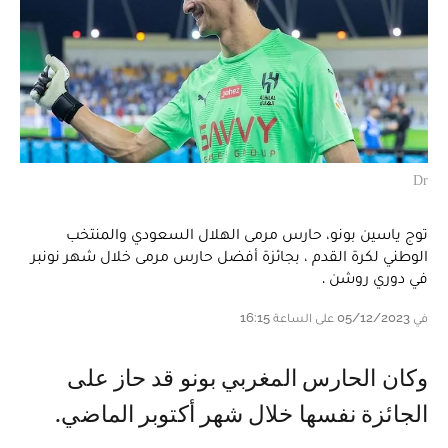
Dr
توج ياسين بونو، حارس مرمى الهلال السعودي والمنتخب
الوطني لكرة القدم ، بجائزة أفضل حارس مرمى خلال شهر نونبر
في دوري روشن .
في 05/12/2023 على الساعة 16:15
وكان الحارس المغربي بونو قد حاز على
الجائزة نفسها خلال شهر أكتوبر الماضي.