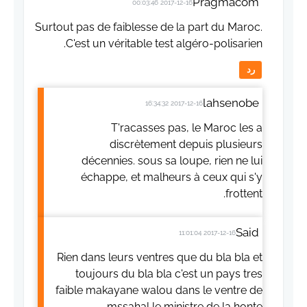
Pragmacom
2017-12-16 00:03:46
Surtout pas de faiblesse de la part du Maroc.
C'est un véritable test algéro-polisarien.
رد
lahsenobe
2017-12-16 16:34:32
T'racasses pas, le Maroc les a
discrètement depuis plusieurs
décennies. sous sa loupe, rien ne lui
échappe, et malheurs à ceux qui s'y
frottent.
Said
2017-12-16 11:01:04
Rien dans leurs ventres que du bla bla et
toujours du bla bla c'est un pays tres
faible makayane walou dans le ventre de
mssahal le ministre de la honte