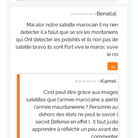
Benallal
2017-12-16 00:11:19
Mai alor notre satelite marocain Il na rien
detecter il a falut que se soi les moritaniens
qui Ont detecter les polishits et ils non pas de
satelite bravo ils sont Fort vive le maroc vuve
le roi
رد
Kamel
2017-12-16 18:55:47
C'est peut être grâce aux images
satellites que l'armée marocaine a alerté
l'armée mauritanienne ? Personne au
dehors des états ne peut le savoir (
secret Défense en effet ) . Il faut juste
apprendre à réfléchir un peu avant de
commenter