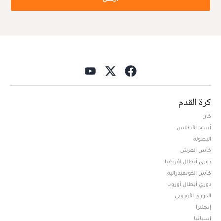
كرة القدم
كان
أسود الأطلس
البطولة
كأس العرش
دوري أبطال افريقيا
كأس الكونفيدرالية
دوري أبطال أوروبا
الدوري الأوروبي
إنجلترا
إسبانيا