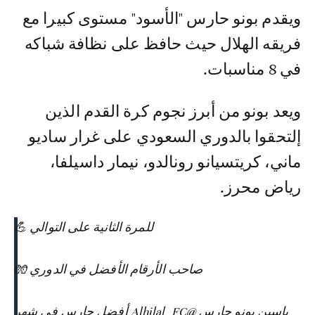
ويقدم بونو حارس "الأسود" مستوى كبيرا مع
فريقه الهلال حيث حافظ على نظافة شباكه
في 8 مناسبات.
ويعد بونو من أبرز نجوم كرة القدم الذين
إلتحقوا بالدوري السعودي على غرار ساديو
ماني، كريتسيانو رونالدو، نيمار داسيلفا،
رياض محرز.
للمرة الثانية على التوالي 💪
صاحب الأرقام الأفضل في الدوري 🧤
ياسين بونو حارس
@Alhilal_FC
أفضل حارس في شهر