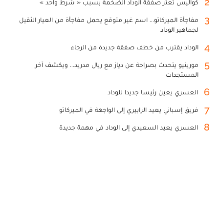
2
كواليس تعثر صفقة الوداد الضخمة بسبب « شرط واحد »
3
مفاجأة الميركاتو... اسم غير متوقع يحمل مفاجأة من العيار الثقيل
لجماهير الوداد
4
الوداد يقترب من خطف صفقة جديدة من الرجاء
5
مورينيو يتحدث بصراحة عن دياز مع ريال مدريد... ويكشف آخر
المستجدات
6
العسري يعين رئيسا جديدا للوداد
7
فريق إسباني يعيد الزابيري إلى الواجهة في الميركاتو
8
العسري يعيد السعيدي إلى الوداد في مهمة جديدة