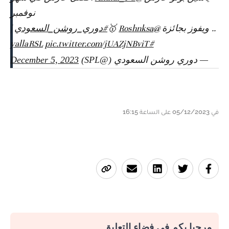
نوفمبر
.. ويفوز بجائزة
@Roshnksa
🥇
#دوري_روشن_السعودي
|
pic.twitter.com/jUAZjNBviT
#yallaRSL
— دوري روشن السعودي (@SPL)
December 5, 2023
في 05/12/2023 على الساعة 16:15
مرحبا بكم في فضاء التعليق