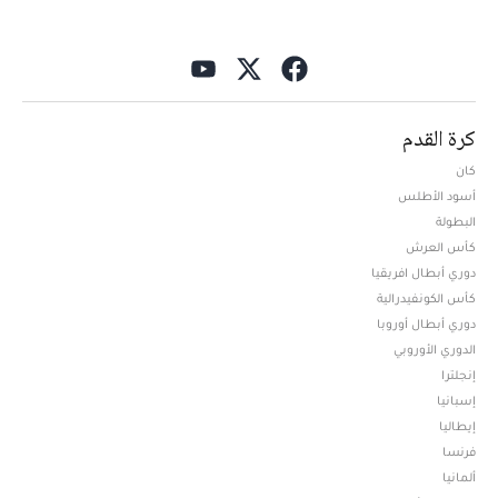
كرة القدم
كان
أسود الأطلس
البطولة
كأس العرش
دوري أبطال افريقيا
كأس الكونفيدرالية
دوري أبطال أوروبا
الدوري الأوروبي
إنجلترا
إسبانيا
إيطاليا
فرنسا
ألمانيا