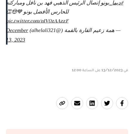
#ديما_بونو
إتصال الرئيس الذهبي فهد بن نافل ومباركته
للحارس الأفضل بونو 💙😍👏
pic.twitter.com/nIV0zAAzzF
— همة زعيم القارة بالقمة (@alhelali321)
December
13, 2023
في 13/12/2023 على الساعة 12:00