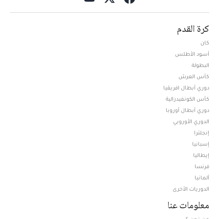
كرة القدم
كان
أسود الأطلس
البطولة
كأس العرش
دوري أبطال افريقيا
كأس الكونفيدرالية
دوري أبطال أوروبا
الدوري الأوروبي
إنجلترا
إسبانيا
إيطاليا
فرنسا
ألمانيا
الدوريات الأخرى
معلومات عنا
من نحن ؟