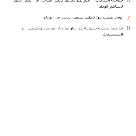
6
مفاجأة الميركاتو... اسم غير متوقع يحمل مفاجأة من العيار الثقيل
لجماهير الوداد
7
الوداد يقترب من خطف صفقة جديدة من الرجاء
8
مورينيو يتحدث بصراحة عن دياز مع ريال مدريد... ويكشف آخر
المستجدات