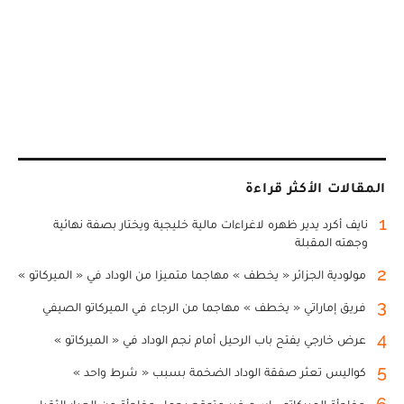
المقالات الأكثر قراءة
1
نايف أكرد يدير ظهره لاغراءات مالية خليجية ويختار بصفة نهائية
وجهته المقبلة
2
مولودية الجزائر « يخطف » مهاجما متميزا من الوداد في « الميركاتو »
3
فريق إماراتي « يخطف » مهاجما من الرجاء في الميركاتو الصيفي
4
عرض خارجي يفتح باب الرحيل أمام نجم الوداد في « الميركاتو »
5
كواليس تعثر صفقة الوداد الضخمة بسبب « شرط واحد »