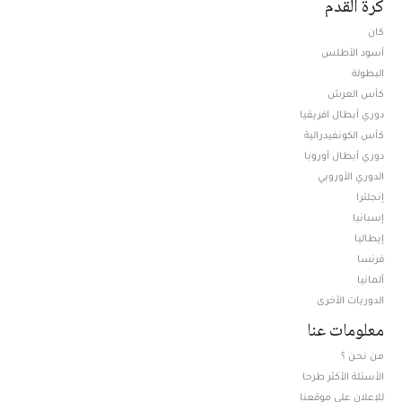
كرة القدم
كان
أسود الأطلس
البطولة
كأس العرش
دوري أبطال افريقيا
كأس الكونفيدرالية
دوري أبطال أوروبا
الدوري الأوروبي
إنجلترا
إسبانيا
إيطاليا
فرنسا
ألمانيا
الدوريات الأخرى
معلومات عنا
من نحن ؟
الأسئلة الأكثر طرحا
للإعلان على موقعنا