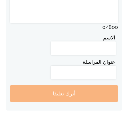
0
/
800
الاسم
عنوان المراسلة
أترك تعليقا