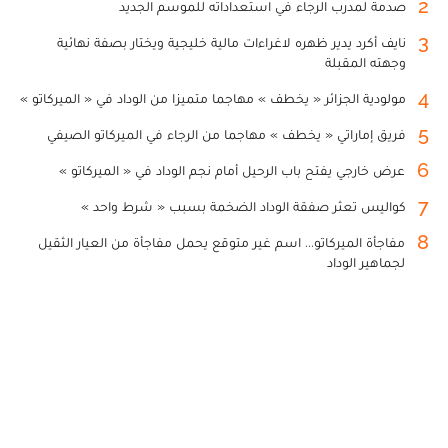
2
صدمة لمدرب الرجاء في استعداداته للموسم الجديد
3
نايف أكرد يدير ظهره لاغراءات مالية خليجية ويختار بصفة نهائية
وجهته المقبلة
4
مولودية الجزائر « يخطف » مهاجما متميزا من الوداد في « الميركاتو »
5
فريق إماراتي « يخطف » مهاجما من الرجاء في الميركاتو الصيفي
6
عرض خارجي يفتح باب الرحيل أمام نجم الوداد في « الميركاتو »
7
كواليس تعثر صفقة الوداد الضخمة بسبب « شرط واحد »
8
مفاجأة الميركاتو... اسم غير متوقع يحمل مفاجأة من العيار الثقيل
لجماهير الوداد