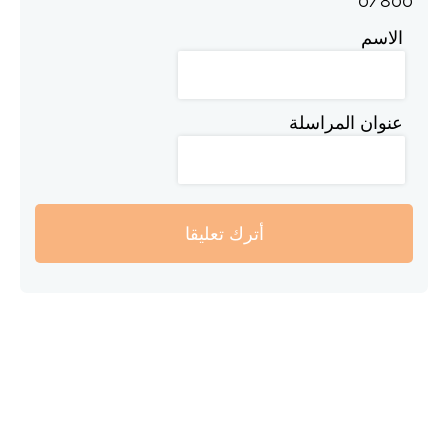
0
/
800
الاسم
عنوان المراسلة
أترك تعليقا