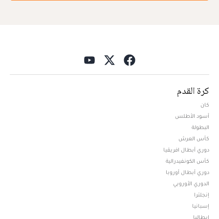
كرة القدم
كان
أسود الأطلس
البطولة
كأس العرش
دوري أبطال افريقيا
كأس الكونفيدرالية
دوري أبطال أوروبا
الدوري الأوروبي
إنجلترا
إسبانيا
إيطاليا