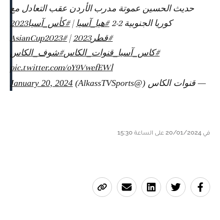
حديث الحسين عموتة مدرب الأردن عقب التعادل مع
كوريا الجنوبية 2-2
#هيا_آسيا
|
#كأس_آسيا2023
#قطر2023
|
#AsianCup2023
#كاس_آسيا_قنوات_الكاس
#شوف_الكاس
pic.twitter.com/oY9VwefEWl
— قنوات الكاس (@AlkassTVSports)
January 20, 2024
في 20/01/2024 على الساعة 15:30