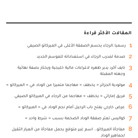
المقالات الأكثر قراءة
1
رسميا..الرجاء يحسم الصفقة الأغلى في الميركاتو الصيفي
2
صدمة لمدرب الرجاء في استعداداته للموسم الجديد
3
نايف أكرد يدير ظهره لاغراءات مالية خليجية ويختار بصفة نهائية
وجهته المقبلة
4
مولودية الجزائر « يخطف » مهاجما متميزا من الوداد في « الميركاتو »
5
فريق إماراتي « يخطف » مهاجما من الرجاء في الميركاتو الصيفي
6
عرض خارجي يفتح باب الرحيل أمام نجم الوداد في « الميركاتو »
7
كواليس تعثر صفقة الوداد الضخمة بسبب « شرط واحد »
8
مفاجأة الميركاتو... اسم غير متوقع يحمل مفاجأة من العيار الثقيل
لجماهير الوداد